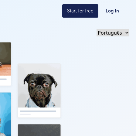
Start for free
Log In