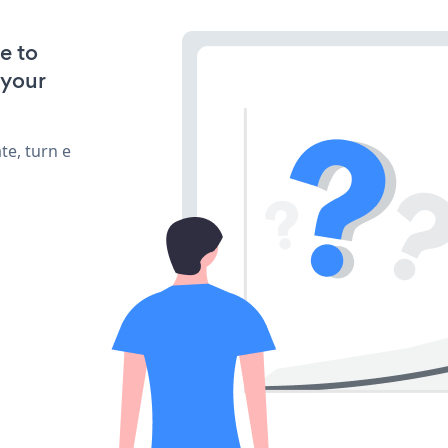
e to
 your
te, turn e