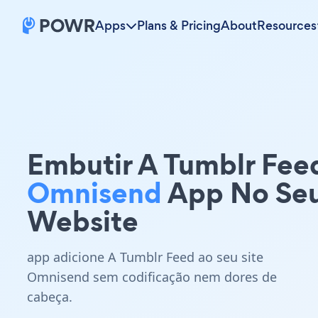
Apps
Plans & Pricing
About
Resources
Embutir A Tumblr Fee
Omnisend
App No Se
Website
app adicione A Tumblr Feed ao seu site
Omnisend sem codificação nem dores de
cabeça.