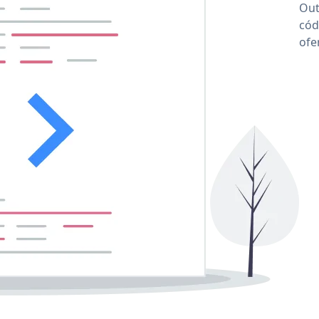
Out
cód
ofe