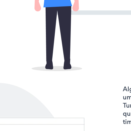
Al
um
Tu
qu
tim