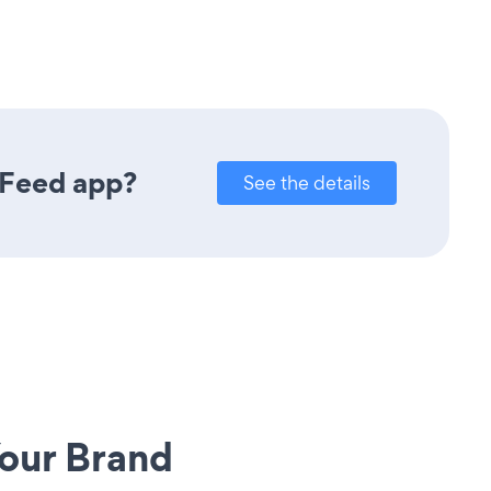
 Feed app?
See the details
our Brand