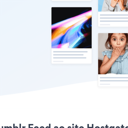
umblr Feed ao site Hostgato