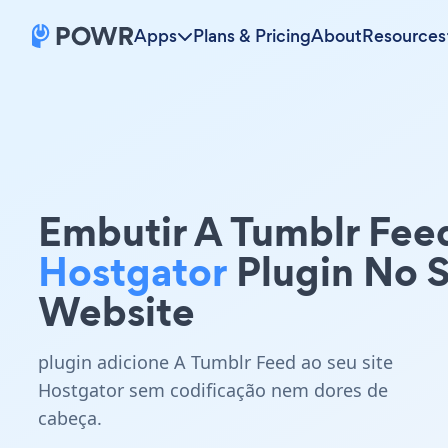
Apps
Plans & Pricing
About
Resources
Embutir A Tumblr Fee
Hostgator
Plugin No 
Website
plugin adicione A Tumblr Feed ao seu site
Hostgator sem codificação nem dores de
cabeça.