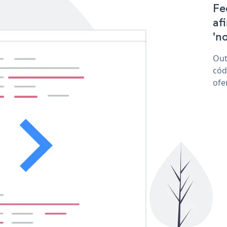
Fe
af
'no
Out
cód
ofe