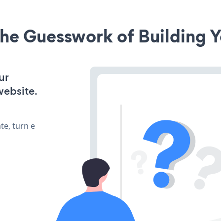
he Guesswork of Building Y
ur
website.
te, turn e