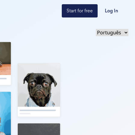
Start for free
Log In