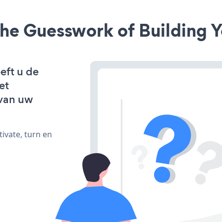
he Guesswork of Building Y
eft u de
et
van uw
ivate, turn en