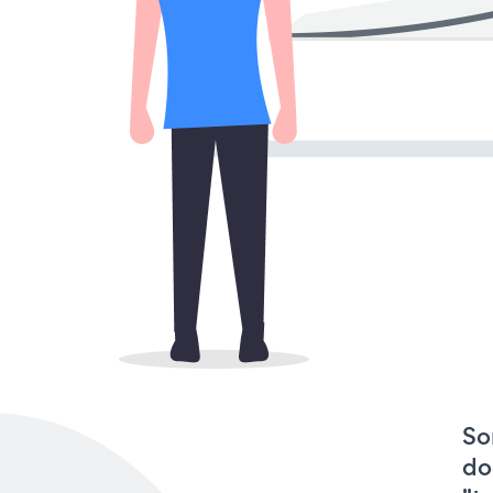
So
do