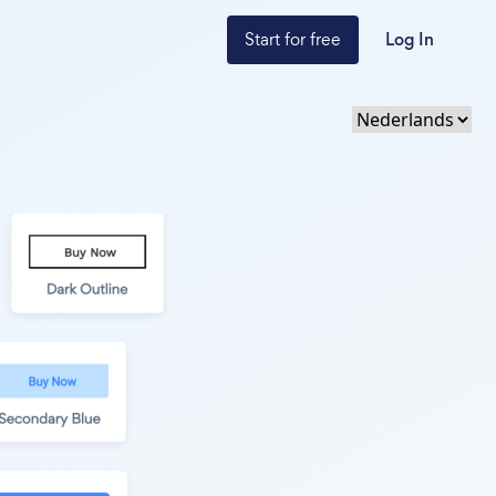
Start for free
Log In