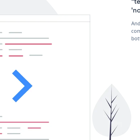
"te
'n
And
com
bot