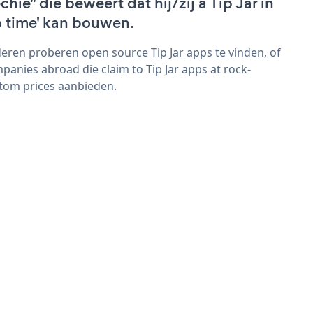
chie" die beweert dat hij/zij a Tip Jar in
o time' kan bouwen.
eren proberen open source Tip Jar apps te vinden, of
panies abroad die claim to Tip Jar apps at rock-
tom prices aanbieden.