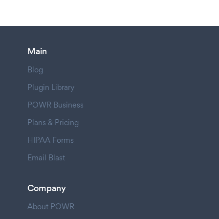
Main
Blog
Plugin Library
POWR Business
Plans & Pricing
HIPAA Forms
Email Blast
Company
About POWR