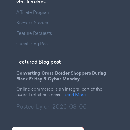
Get Involved
Affiliate Program
Success Stories
Feature Requests
Guest Blog Post
Featured Blog post
Converting Cross-Border Shoppers During
Black Friday & Cyber Monday
Online commerce is an integral part of the
overall retail business.
Read More
Posted by on
2026-08-06