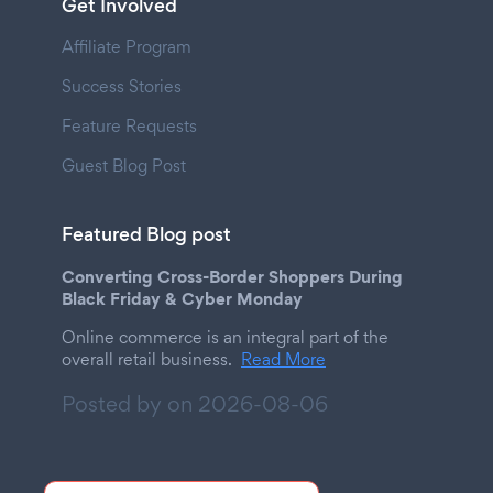
Get Involved
Affiliate Program
Success Stories
Feature Requests
Guest Blog Post
Featured Blog post
Converting Cross-Border Shoppers During
Black Friday & Cyber Monday
Online commerce is an integral part of the
overall retail business.
Read More
Posted by on
2026-08-06