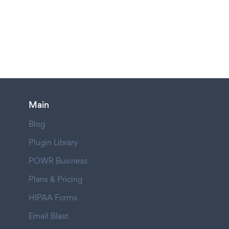
Main
Blog
Plugin Library
POWR Business
Plans & Pricing
HIPAA Forms
Email Blast