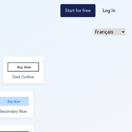
Start for free
Log In