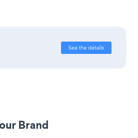
See the details
our Brand