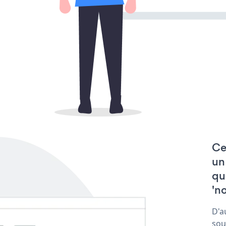
Ce
un
qu
'no
D'a
sou