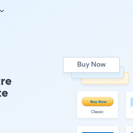
tre
te