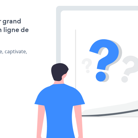
r grand
n ligne de
, captivate,