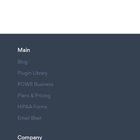
Main
Blog
Plugin Library
POWR Business
Plans & Pricing
HIPAA Forms
Email Blast
Company