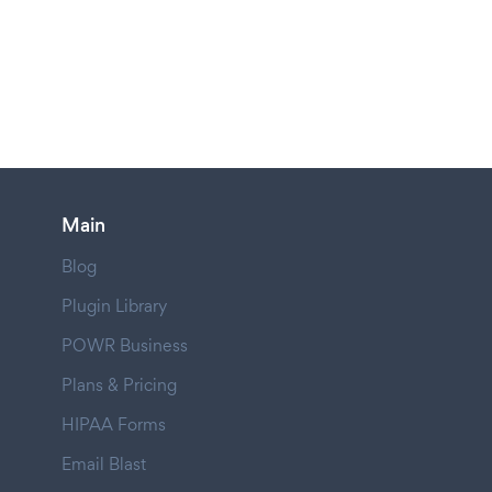
Main
Blog
Plugin Library
POWR Business
Plans & Pricing
HIPAA Forms
Email Blast