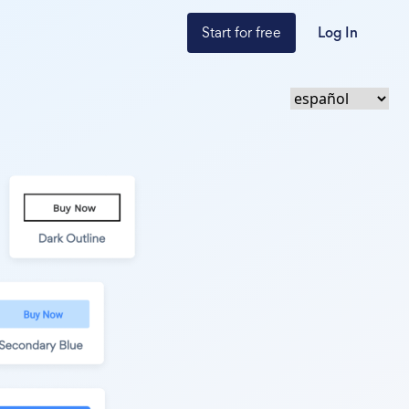
Start for free
Log In