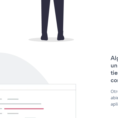
Al
un
ti
con
Otr
abi
apl