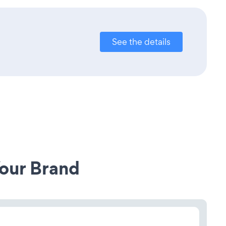
See the details
our Brand