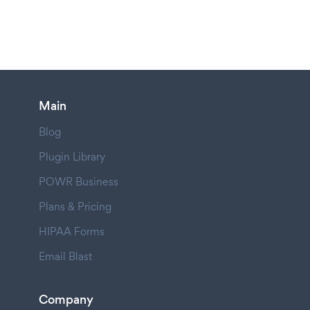
Main
Blog
Plugin Library
POWR Business
Plans & Pricing
HIPAA Forms
Email Blast
Company