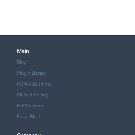
Main
Blog
Plugin Library
POWR Business
Plans & Pricing
HIPAA Forms
Email Blast