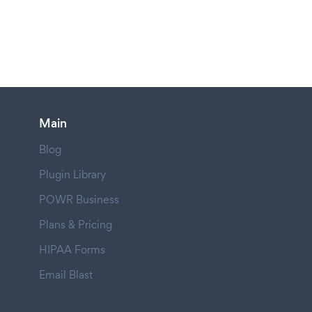
Main
Blog
Plugin Library
POWR Business
Plans & Pricing
HIPAA Forms
Email Blast