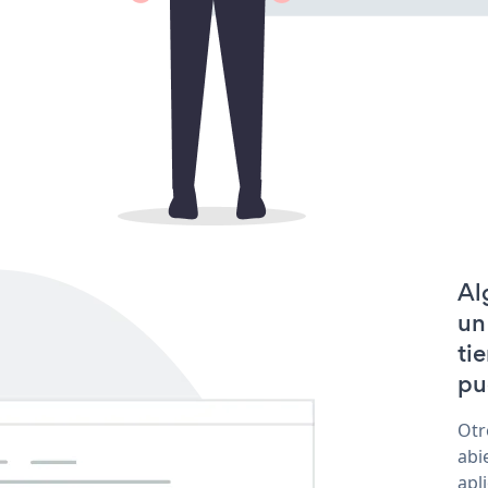
Al
un
ti
pu
Otr
abi
apl