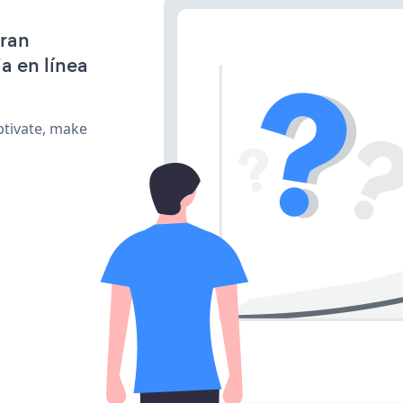
gran
a en línea
ptivate, make