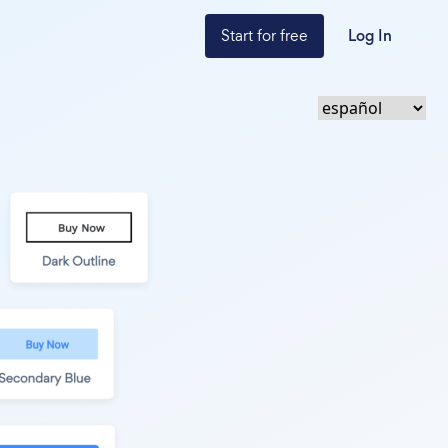
Start for free
Log In