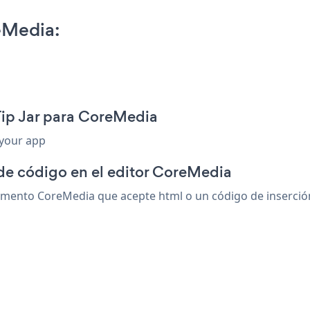
eMedia:
Tip Jar para CoreMedia
 your app
 de código en el editor CoreMedia
emento CoreMedia que acepte html o un código de inserción.