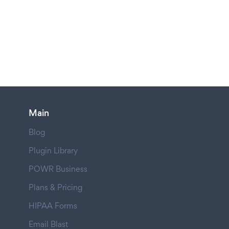
Main
Blog
Plugin Library
POWR Business
Plans & Pricing
HIPAA Forms
Email Blast