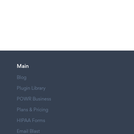
Main
Blog
Plugin Library
POWR Business
Plans & Pricing
HIPAA Forms
Email Blast