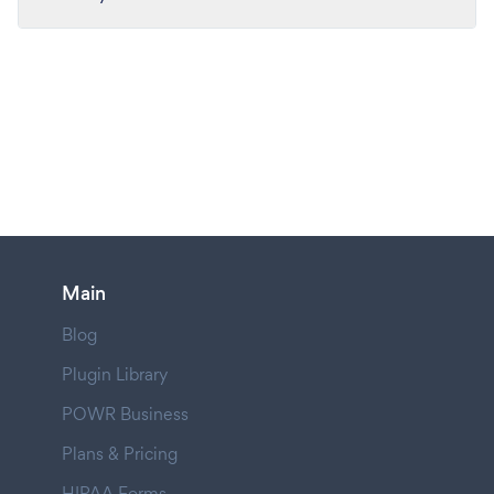
Main
Blog
Plugin Library
POWR Business
Plans & Pricing
HIPAA Forms