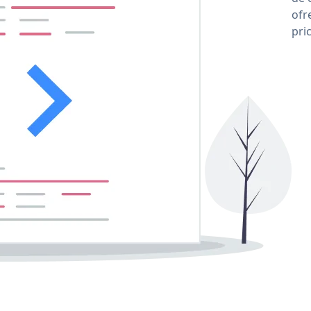
ofr
pri