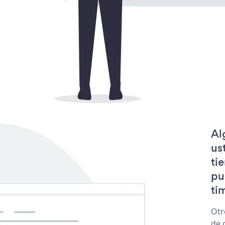
Al
us
ti
pu
tim
Otr
de 