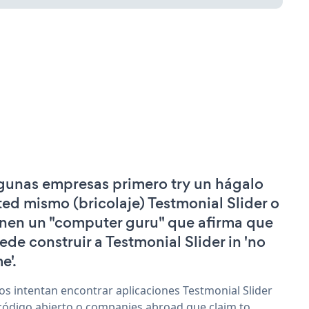
gunas empresas primero try un hágalo
ted mismo (bricolaje) Testmonial Slider o
enen un "computer guru" que afirma que
ede construir a Testmonial Slider in 'no
e'.
os intentan encontrar aplicaciones Testmonial Slider
código abierto o companies abroad que claim to