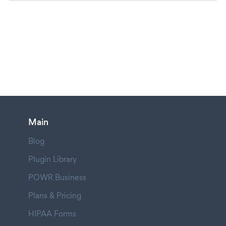
Main
Blog
Plugin Library
POWR Business
Plans & Pricing
HIPAA Forms