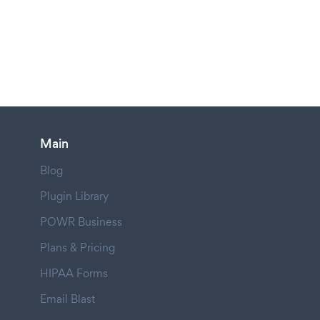
Main
Blog
Plugin Library
POWR Business
Plans & Pricing
HIPAA Forms
Email Blast