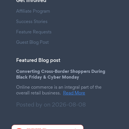
Get Involved
Affiliate Program
Success Stories
Feature Requests
Guest Blog Post
Featured Blog post
Converting Cross-Border Shoppers During
Black Friday & Cyber Monday
Online commerce is an integral part of the
overall retail business.
Read More
Posted by on
2026-08-08