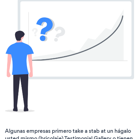
Algunas empresas primero take a stab at un hágalo
usted mismo (bricolaje) Testimonial Gallery o tienen