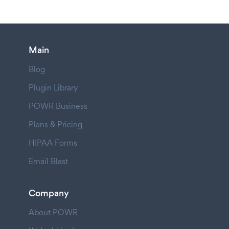
Main
Blog
Plugin Library
POWR Business
Plans & Pricing
HIPAA Forms
Email Blast
Company
About POWR