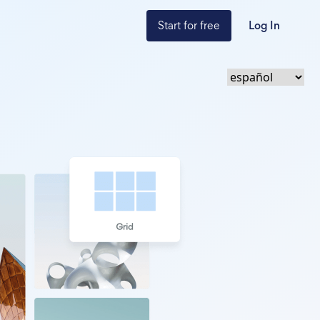
Start for free
Log In