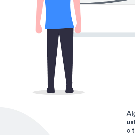
Al
us
o 