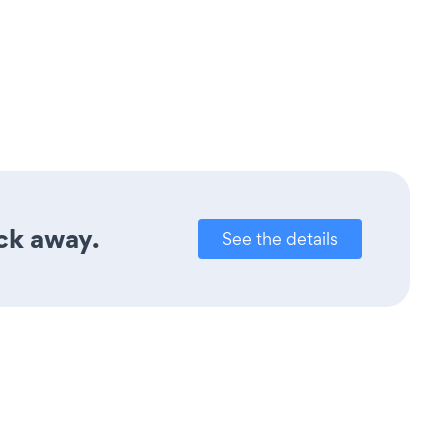
ick away.
See the details