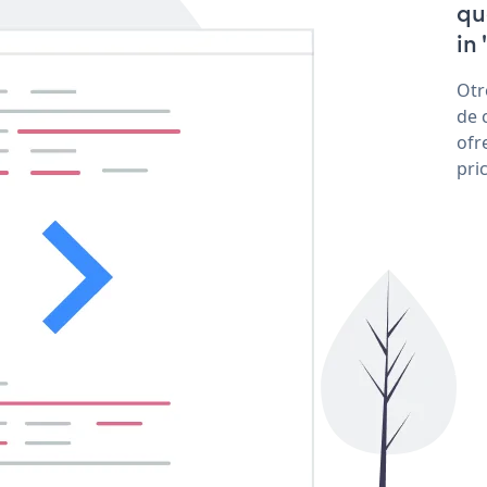
qu
in 
Otr
de 
ofr
pri