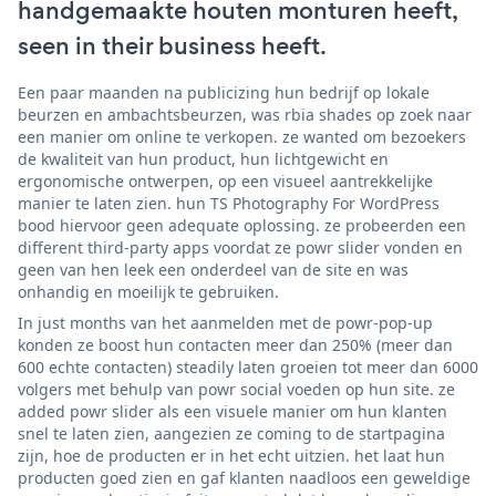
handgemaakte houten monturen heeft,
seen in their business heeft.
Een paar maanden na publicizing hun bedrijf op lokale
beurzen en ambachtsbeurzen, was rbia shades op zoek naar
een manier om online te verkopen. ze wanted om bezoekers
de kwaliteit van hun product, hun lichtgewicht en
ergonomische ontwerpen, op een visueel aantrekkelijke
manier te laten zien. hun TS Photography For WordPress
bood hiervoor geen adequate oplossing. ze probeerden een
different third-party apps voordat ze powr slider vonden en
geen van hen leek een onderdeel van de site en was
onhandig en moeilijk te gebruiken.
In just months van het aanmelden met de powr-pop-up
konden ze boost hun contacten meer dan 250% (meer dan
600 echte contacten) steadily laten groeien tot meer dan 6000
volgers met behulp van powr social voeden op hun site. ze
added powr slider als een visuele manier om hun klanten
snel te laten zien, aangezien ze coming to de startpagina
zijn, hoe de producten er in het echt uitzien. het laat hun
producten goed zien en gaf klanten naadloos een geweldige