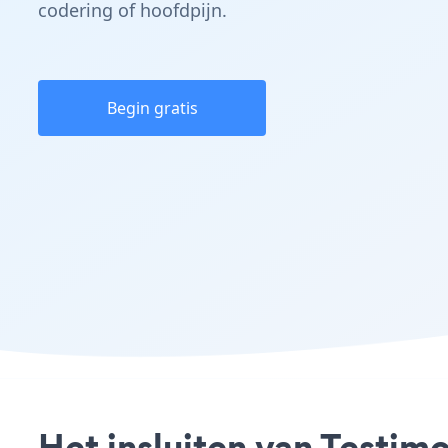
codering of hoofdpijn.
Begin gratis
Het insluiten van Testim