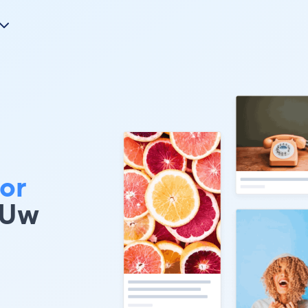
or
 Uw