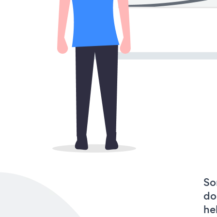
So
do
he