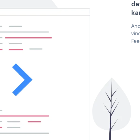
da
ka
And
vin
Fee