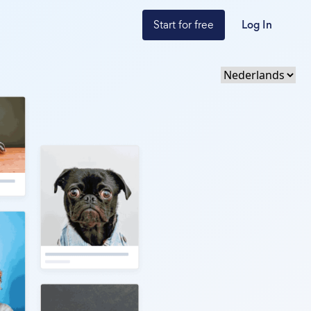
Start for free
Log In