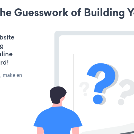
he Guesswork of Building Y
bsite
ng
line
rd!
e, make en