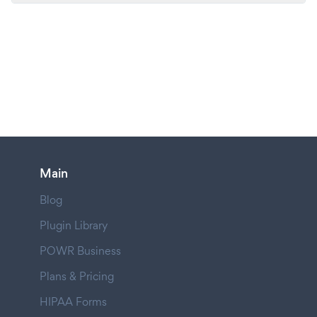
Main
Blog
Plugin Library
POWR Business
Plans & Pricing
HIPAA Forms