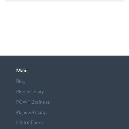
Main
Blog
Plugin Library
POWR Business
Plans & Pricing
HIPAA Forms