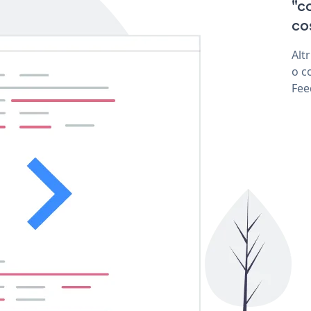
"c
co
Alt
o c
Fee