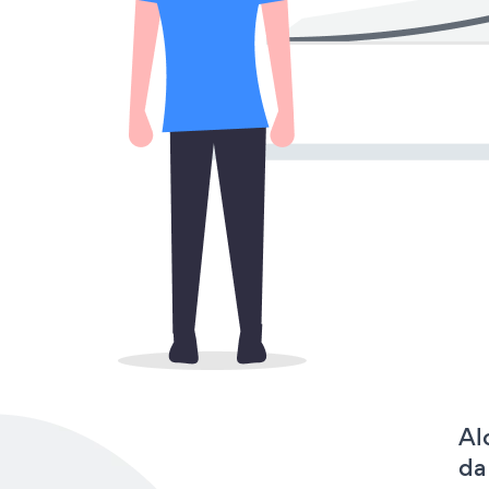
Al
da