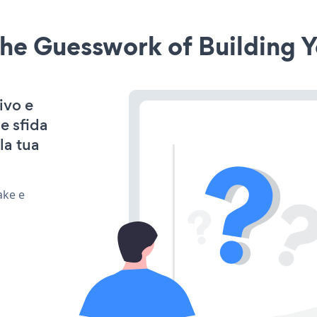
he Guesswork of Building Y
ivo e
e sfida
la tua
ake e