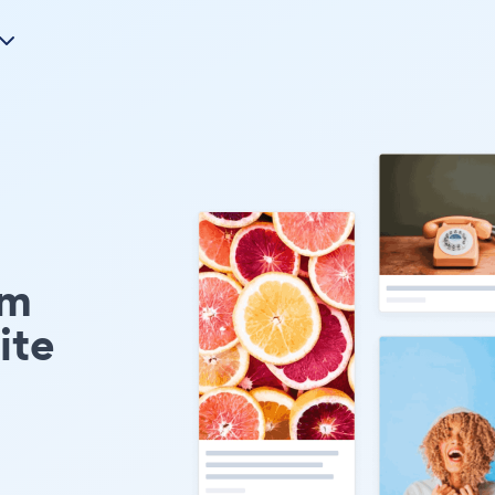
Em
ite