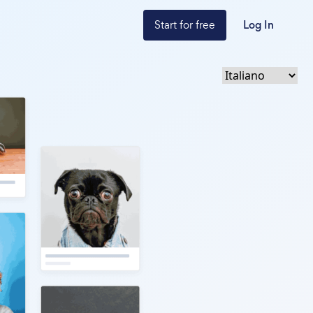
Start for free
Log In