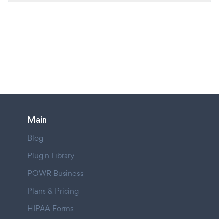
Main
Blog
Plugin Library
POWR Business
Plans & Pricing
HIPAA Forms