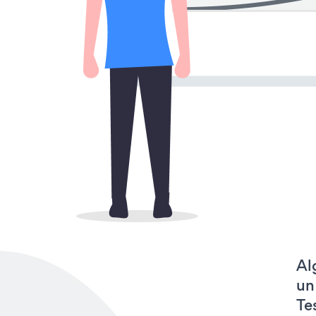
Al
un
Te