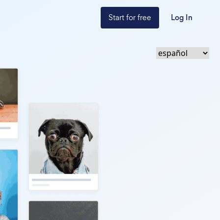
Start for free
Log In