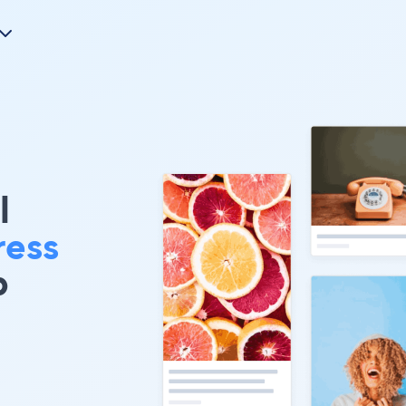
l
ress
b