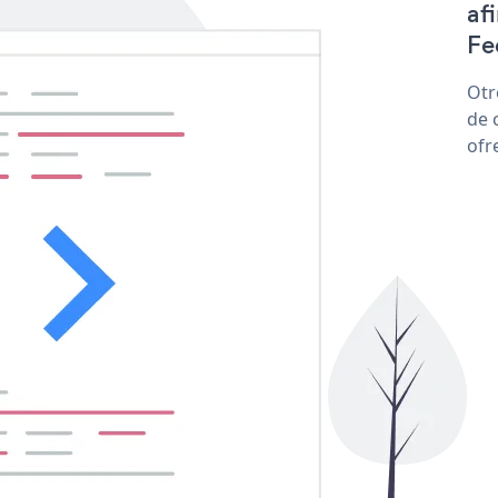
af
Fee
Otr
de 
ofr