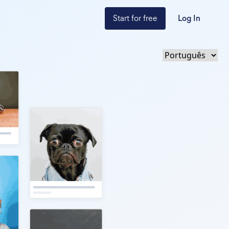
Start for free
Log In