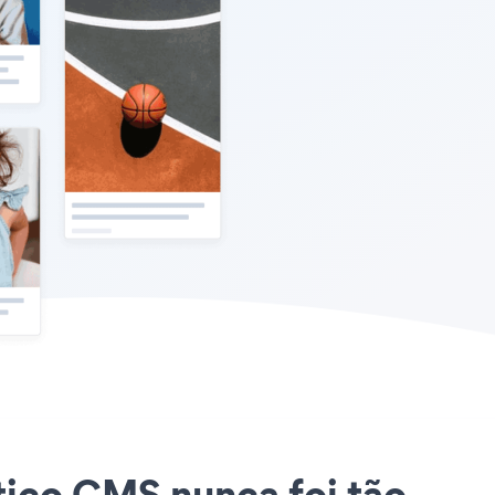
ntico CMS nunca foi tão