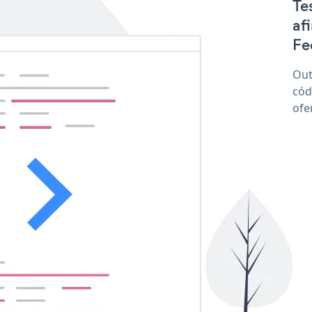
Te
af
Fee
Out
cód
ofe