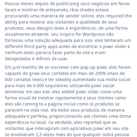
Poucos meses depois de publicizing seus negócios em feiras
locais e mostras de artesanato, rbia shades estava
procurando uma maneira de vender online. eles required the
ability para mostrar aos visitantes a qualidade de seus
produtos, seus designs leves e ergonômicos, de uma forma
visualmente atraente. seu Inspiro for Wordpress não
forneceu uma solução adequada para isso. eles tentaram um
different third-party apps antes de encontrar o powr slider e
nenhum deles parecia fazer parte do site e eram
desajeitados e difíceis de usar.
Em just months de se inscrever com pop-up powr, eles foram
capazes de grow seus contatos em mais de 250% (mais de
600 contatos reais) e ter steadily aumentado sua mídia social
para mais de 6.000 seguidores utilizando powr social
alimentar em seu site. eles added powr slider como uma
forma visual de mostrar rapidamente a seus clientes como
eles são coming to a página inicial como os produtos se
parecem na vida real. ele exibe seus produtos de maneira
adequada e perfeita, proporcionando aos clientes uma ótima
experiência no local. na verdade, eles reported que os
visitantes que interagiram com aplicativos powr em seu site
se envolveram 2,5 vezes mais do que qualquer outra pessoa