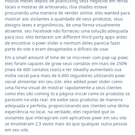
Poucos meses depois de publicizing seus negócios em feiras
locais e mostras de artesanato, rbia shades estava
procurando uma maneira de vender online. eles wanted para
mostrar aos visitantes a qualidade de seus produtos, seus
designs leves e ergonômicos, de uma forma visualmente
atraente. seu Facebook não forneceu uma solução adequada
para isso. eles tentaram um different third-party apps antes
de encontrar o powr slider e nenhum deles parecia fazer
parte do site e eram desajeitados e difíceis de usar.
Em a small amount of time de se inscrever com pop-up powr,
eles foram capazes de grow seus contatos em mais de 250%
(mais de 600 contatos reais) e ter steadily aumentado sua
mídia social para mais de 6.000 seguidores utilizando powr
social alimentar em seu site. eles added powr slider como
uma forma visual de mostrar rapidamente a seus clientes
como eles são coming to a página inicial como os produtos se
parecem na vida real. ele exibe seus produtos de maneira
adequada e perfeita, proporcionando aos clientes uma ótima
experiência no local. na verdade, eles reported que os
visitantes que interagiram com aplicativos powr em seu site
se envolveram 2,5 vezes mais do que qualquer outra pessoa
em seu site.