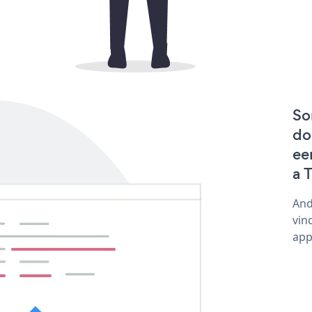
So
do
ee
a 
And
vin
app