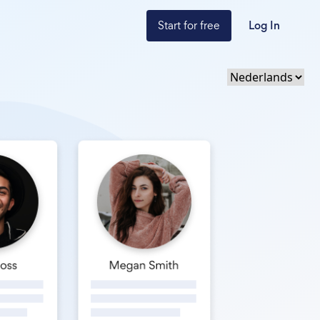
Start for free
Log In