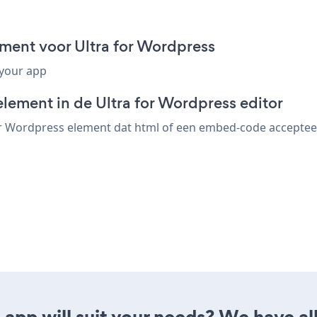
ment voor Ultra for Wordpress
 your app
lement in de Ultra for Wordpress editor
r Wordpress element dat html of een embed-code accepteert.
app will suit your needs? We have all