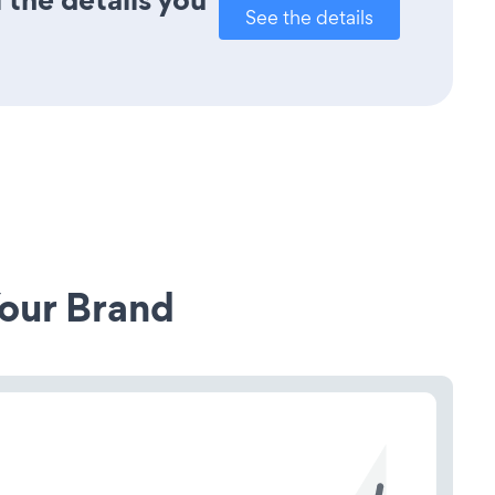
See the details
our Brand