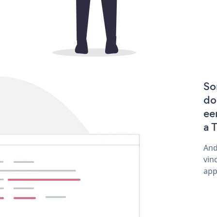
So
do
ee
a 
And
vin
app