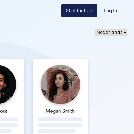
Start for free
Log In