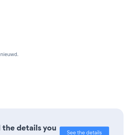
rnieuwd.
 the details you
See the details