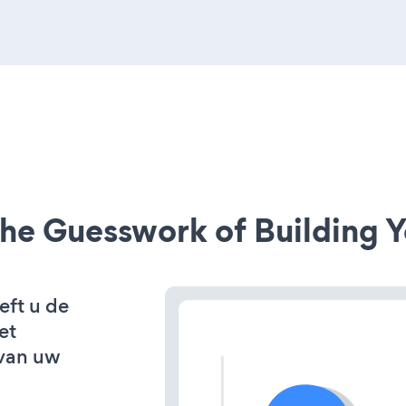
he Guesswork of Building Y
eft u de
et
van uw