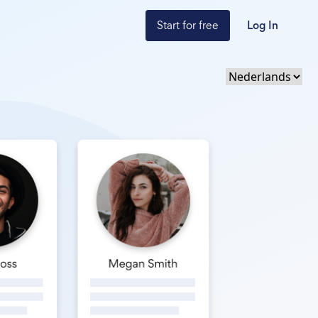
Start for free
Log In