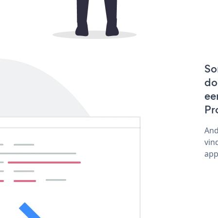
So
do
ee
Pr
And
vin
app