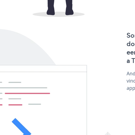
So
do
ee
a 
And
vin
app