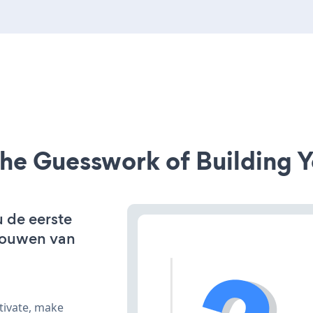
he Guesswork of Building Y
u de eerste
bouwen van
tivate, make