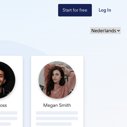
Start for free
Log In