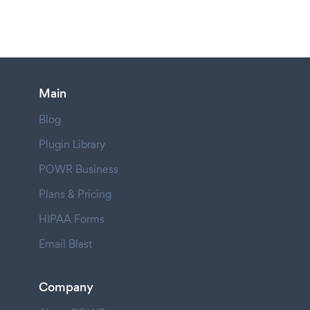
Main
Blog
Plugin Library
POWR Business
Plans & Pricing
HIPAA Forms
Email Blast
Company