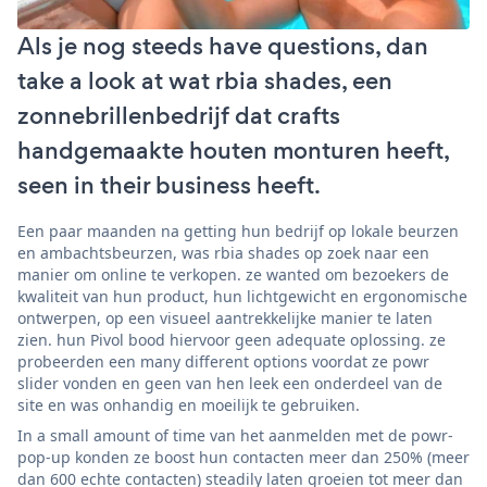
Als je nog steeds have questions, dan
take a look at wat rbia shades, een
zonnebrillenbedrijf dat crafts
handgemaakte houten monturen heeft,
seen in their business heeft.
Een paar maanden na getting hun bedrijf op lokale beurzen
en ambachtsbeurzen, was rbia shades op zoek naar een
manier om online te verkopen. ze wanted om bezoekers de
kwaliteit van hun product, hun lichtgewicht en ergonomische
ontwerpen, op een visueel aantrekkelijke manier te laten
zien. hun Pivol bood hiervoor geen adequate oplossing. ze
probeerden een many different options voordat ze powr
slider vonden en geen van hen leek een onderdeel van de
site en was onhandig en moeilijk te gebruiken.
In a small amount of time van het aanmelden met de powr-
pop-up konden ze boost hun contacten meer dan 250% (meer
dan 600 echte contacten) steadily laten groeien tot meer dan