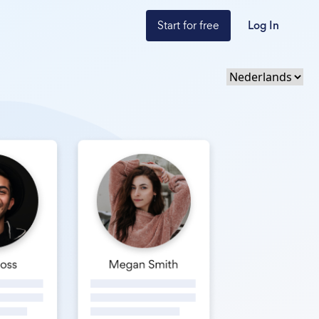
Start for free
Log In