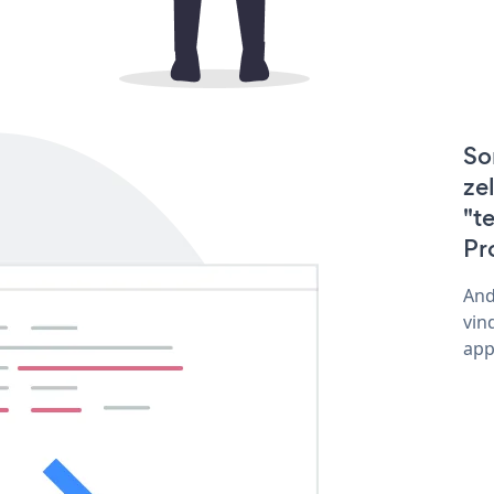
So
ze
"t
Pr
And
vin
app