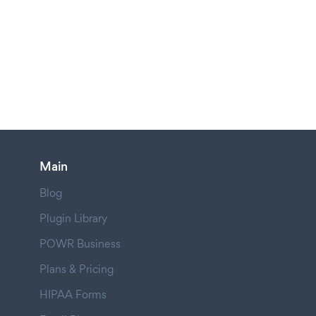
Main
Blog
Plugin Library
POWR Business
Plans & Pricing
HIPAA Forms