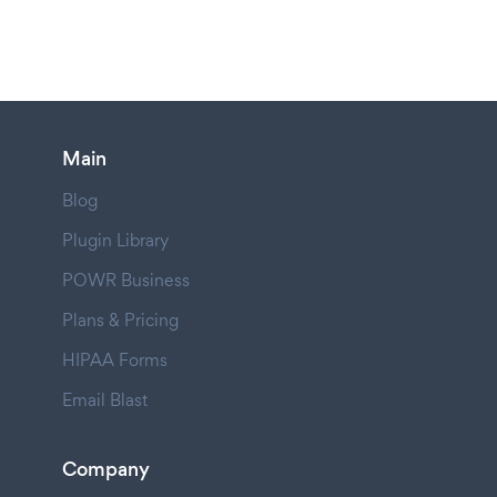
Main
Blog
Plugin Library
POWR Business
Plans & Pricing
HIPAA Forms
Email Blast
Company