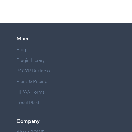
Main
Blog
Plugin Library
POWR Business
Plans & Pricing
HIPAA Forms
Email Blast
Company