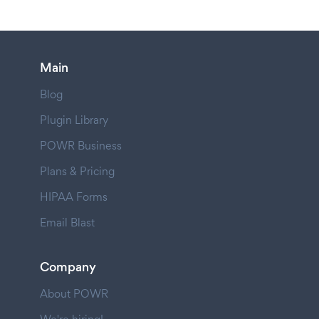
Main
Blog
Plugin Library
POWR Business
Plans & Pricing
HIPAA Forms
Email Blast
Company
About POWR