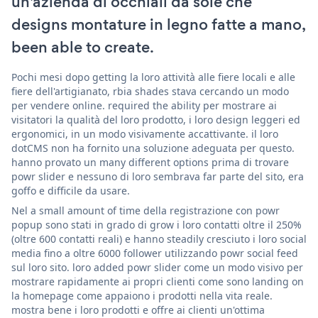
un'azienda di occhiali da sole che
designs montature in legno fatte a mano,
been able to create.
Pochi mesi dopo getting la loro attività alle fiere locali e alle
fiere dell'artigianato, rbia shades stava cercando un modo
per vendere online. required the ability per mostrare ai
visitatori la qualità del loro prodotto, i loro design leggeri ed
ergonomici, in un modo visivamente accattivante. il loro
dotCMS non ha fornito una soluzione adeguata per questo.
hanno provato un many different options prima di trovare
powr slider e nessuno di loro sembrava far parte del sito, era
goffo e difficile da usare.
Nel a small amount of time della registrazione con powr
popup sono stati in grado di grow i loro contatti oltre il 250%
(oltre 600 contatti reali) e hanno steadily cresciuto i loro social
media fino a oltre 6000 follower utilizzando powr social feed
sul loro sito. loro added powr slider come un modo visivo per
mostrare rapidamente ai propri clienti come sono landing on
la homepage come appaiono i prodotti nella vita reale.
mostra bene i loro prodotti e offre ai clienti un'ottima