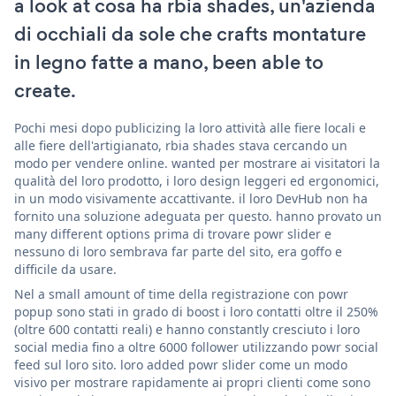
a look at cosa ha rbia shades, un'azienda
di occhiali da sole che crafts montature
in legno fatte a mano, been able to
create.
Pochi mesi dopo publicizing la loro attività alle fiere locali e
alle fiere dell'artigianato, rbia shades stava cercando un
modo per vendere online. wanted per mostrare ai visitatori la
qualità del loro prodotto, i loro design leggeri ed ergonomici,
in un modo visivamente accattivante. il loro DevHub non ha
fornito una soluzione adeguata per questo. hanno provato un
many different options prima di trovare powr slider e
nessuno di loro sembrava far parte del sito, era goffo e
difficile da usare.
Nel a small amount of time della registrazione con powr
popup sono stati in grado di boost i loro contatti oltre il 250%
(oltre 600 contatti reali) e hanno constantly cresciuto i loro
social media fino a oltre 6000 follower utilizzando powr social
feed sul loro sito. loro added powr slider come un modo
visivo per mostrare rapidamente ai propri clienti come sono