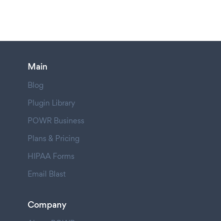
Main
Blog
Plugin Library
POWR Business
Plans & Pricing
HIPAA Forms
Email Blast
Company