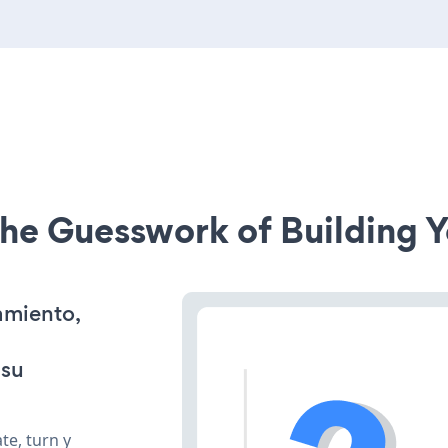
he Guesswork of Building Y
amiento,
 su
te, turn y