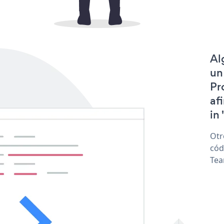
Al
un
Pr
af
in 
Otr
cód
Tea