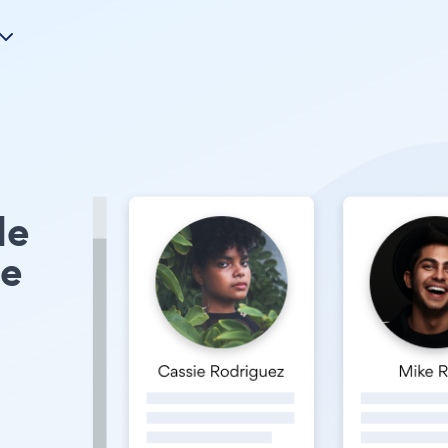
le
pe