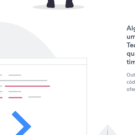
Al
um
Te
qu
tim
Out
cód
ofe