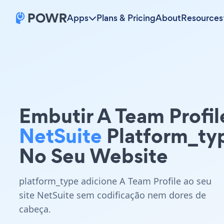
Apps
Plans & Pricing
About
Resources
Embutir A Team Profil
NetSuite
Platform_ty
No Seu Website
platform_type adicione A Team Profile ao seu
site NetSuite sem codificação nem dores de
cabeça.