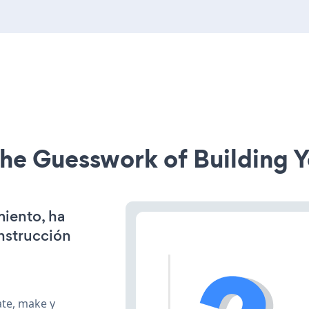
he Guesswork of Building Y
miento, ha
onstrucción
ate, make y