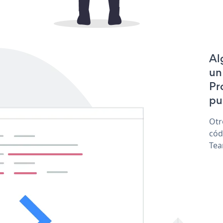
Al
un
Pr
pu
Otr
cód
Tea