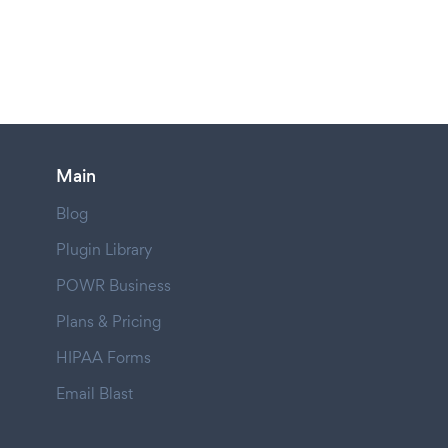
Main
Blog
Plugin Library
POWR Business
Plans & Pricing
HIPAA Forms
Email Blast