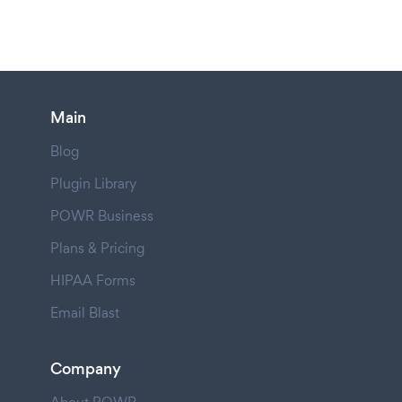
Main
Blog
Plugin Library
POWR Business
Plans & Pricing
HIPAA Forms
Email Blast
Company